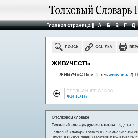
Главная страница ||
А
Б
В
Г
Д
ПОИСК
ССЫЛКА
ВЕР
ЖИВУЧЕСТЬ
ЖИВУЧЕСТЬ
ж. 1) см.
живучий
. 2)
ПРЕДЫДУЩЕЕ СЛОВО
ЖИВОТЫ
О толковом словаре
Толковый словарь русского языка
– единствен
Толковый словарь является некоммерческим он
проекта играют наши уважаемые пользователи,