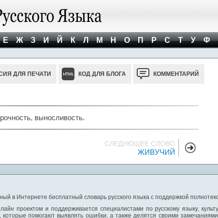
Е
Ж
З
И
Й
К
Л
М
Н
О
П
Р
С
Т
У
Ф
СИЯ ДЛЯ ПЕЧАТИ
КОД ДЛЯ БЛОГА
КОММЕНТАРИЙ
 Прочность, выносливость.
СЛЕДУЮЩЕЕ СЛОВО
ЖИВУЧИЙ
ный в Интернете бесплатный словарь русского языка с поддержкой полнотекс
лайн проектом и поддерживается специалистами по русскому языку, культ
 которые помогают выявлять ошибки, а также делятся своими замечаниям