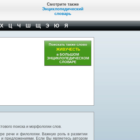
Смотрите также
Энциклопедический
словарь
Х
Ц
Ч
Ш
Щ
Э
Ю
Я
Поискать также слово
ЖИВУЧЕСТЬ
в БОЛЬШОМ
ЭНЦИКЛОПЕДИЧЕСКОМ
СЛОВАРЕ
тового поиска и морфологии слов.
уре речи и филологии. Важную роль в развитии
и и предложениями. Если Вы являетесь автором