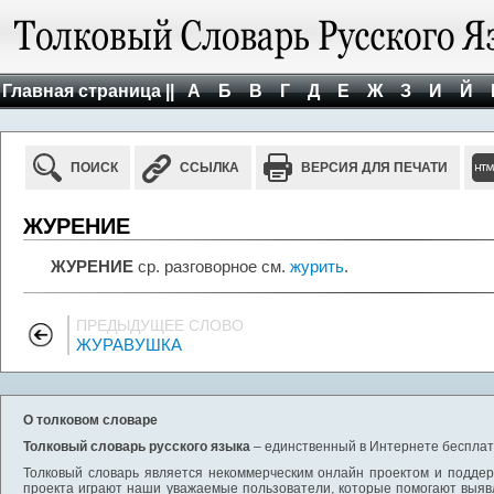
Главная страница ||
А
Б
В
Г
Д
Е
Ж
З
И
Й
ПОИСК
ССЫЛКА
ВЕРСИЯ ДЛЯ ПЕЧАТИ
ЖУРЕНИЕ
ЖУРЕНИЕ
ср. разговорное см.
журить
.
ПРЕДЫДУЩЕЕ СЛОВО
ЖУРАВУШКА
О толковом словаре
Толковый словарь русского языка
– единственный в Интернете бесплатн
Толковый словарь является некоммерческим онлайн проектом и поддерж
проекта играют наши уважаемые пользователи, которые помогают выяв