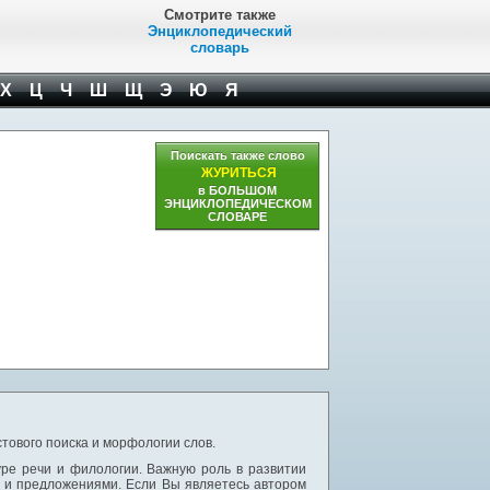
Смотрите также
Энциклопедический
словарь
Х
Ц
Ч
Ш
Щ
Э
Ю
Я
Поискать также слово
ЖУРИТЬСЯ
в БОЛЬШОМ
ЭНЦИКЛОПЕДИЧЕСКОМ
СЛОВАРЕ
тового поиска и морфологии слов.
уре речи и филологии. Важную роль в развитии
и и предложениями. Если Вы являетесь автором