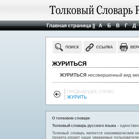
Главная страница ||
А
Б
В
Г
Д
ПОИСК
ССЫЛКА
ВЕР
ЖУРИТЬСЯ
ЖУРИТЬСЯ
несовершенный вид мест
ПРЕДЫДУЩЕЕ СЛОВО
ЖУРИТЬ
О толковом словаре
Толковый словарь русского языка
– единствен
Толковый словарь является некоммерческим он
проекта играют наши уважаемые пользователи,