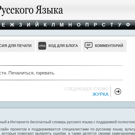
Е
Ж
З
И
Й
К
Л
М
Н
О
П
Р
С
Т
У
Ф
СИЯ ДЛЯ ПЕЧАТИ
КОД ДЛЯ БЛОГА
КОММЕНТАРИЙ
н. Печалиться, горевать.
СЛЕДУЮЩЕЕ СЛОВО
ЖУРКА
ный в Интернете бесплатный словарь русского языка с поддержкой полнотекс
лайн проектом и поддерживается специалистами по русскому языку, культ
 которые помогают выявлять ошибки, а также делятся своими замечаниям