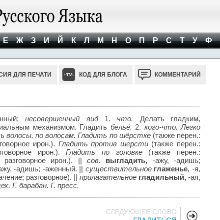
Е
Ж
З
И
Й
К
Л
М
Н
О
П
Р
С
Т
У
Ф
СИЯ ДЛЯ ПЕЧАТИ
КОД ДЛЯ БЛОГА
КОММЕНТАРИЙ
енный;
несовершенный вид
1.
что.
Делать гладким,
циальным механизмом. Гладить
бельё.
2.
кого-что. Легко
ть
волосы, по волосам. Гладить по шёрстке
(также перен.:
говорное ирон.).
Гладить против шерсти
(также перен.:
зговорное ирон.).
Гладить по головке
(также перен.:
 разговорное ирон.). ||
сов.
выгладить,
-ажу, -адишь;
ажу, -адишь; -аженный. ||
существительное
глаженье,
-я,
ачение; разговорное). ||
прилагательное
гладильный,
-ая,
ех. Г. барабан. Г. пресс.
СЛЕДУЮЩЕЕ СЛОВО