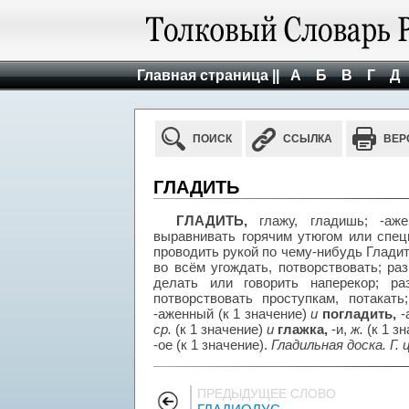
Главная страница ||
А
Б
В
Г
Д
ПОИСК
ССЫЛКА
ВЕР
ГЛАДИТЬ
ГЛАДИТЬ,
глажу, гладишь; -аж
выравнивать горячим утюгом или спе
проводить рукой по чему-нибудь Глади
во всём угождать, потворствовать; раз
делать или говорить наперекор; ра
потворствовать проступкам, потакать;
-аженный (к 1 значение)
и
погладить,
-
ср.
(к 1 значение)
и
глажка,
-и,
ж.
(к 1 зн
-ое (к 1 значение).
Гладильная доска. Г. ц
ПРЕДЫДУЩЕЕ СЛОВО