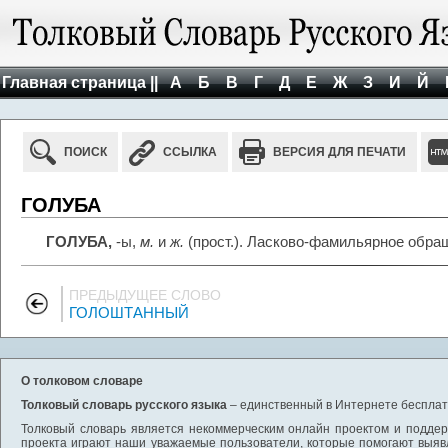
Главная страница ||
А
Б
В
Г
Д
Е
Ж
З
И
Й
ПОИСК
ССЫЛКА
ВЕРСИЯ ДЛЯ ПЕЧАТИ
ГОЛУБА
ГОЛУБА,
-ы,
м.
и
ж.
(прост.). Ласково-фамильярное обра
ПРЕДЫДУЩЕЕ СЛОВО
ГОЛОШТАННЫЙ
О толковом словаре
Толковый словарь русского языка
– единственный в Интернете бесплатн
Толковый словарь является некоммерческим онлайн проектом и поддерж
проекта играют наши уважаемые пользователи, которые помогают выяв