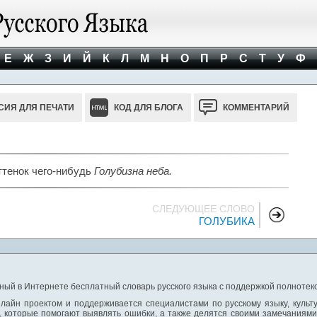
Е
Ж
З
И
Й
К
Л
М
Н
О
П
Р
С
Т
У
Ф
СИЯ ДЛЯ ПЕЧАТИ
КОД ДЛЯ БЛОГА
КОММЕНТАРИЙ
ттенок чего-нибудь
Голубизна неба.
СЛЕДУЮЩЕЕ СЛОВО
ГОЛУБИКА
ный в Интернете бесплатный словарь русского языка с поддержкой полнотекс
лайн проектом и поддерживается специалистами по русскому языку, культ
 которые помогают выявлять ошибки, а также делятся своими замечаниям