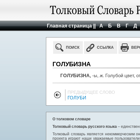
Главная страница ||
А
Б
В
Г
Д
ПОИСК
ССЫЛКА
ВЕР
ГОЛУБИЗНА
ГОЛУБИЗНА,
-ы,
ж.
Голубой цвет, о
ПРЕДЫДУЩЕЕ СЛОВО
ГОЛУБИ
О толковом словаре
Толковый словарь русского языка
– единствен
Толковый словарь является некоммерческим он
проекта играют наши уважаемые пользователи,