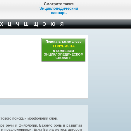
Смотрите также
Энциклопедический
словарь
Х
Ц
Ч
Ш
Щ
Э
Ю
Я
Поискать также слово
ГОЛУБИЗНА
в БОЛЬШОМ
ЭНЦИКЛОПЕДИЧЕСКОМ
СЛОВАРЕ
тового поиска и морфологии слов.
уре речи и филологии. Важную роль в развитии
и и предложениями. Если Вы являетесь автором