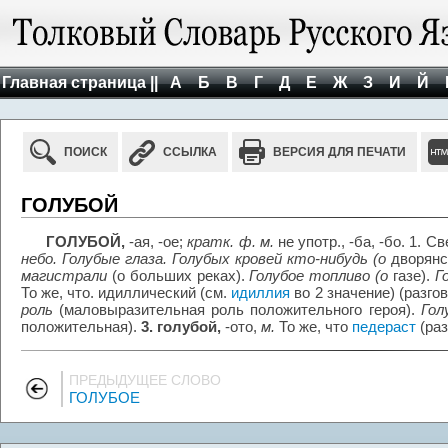
Главная страница ||
А
Б
В
Г
Д
Е
Ж
З
И
Й
ПОИСК
ССЫЛКА
ВЕРСИЯ ДЛЯ ПЕЧАТИ
ГОЛУБОЙ
ГОЛУБОЙ,
-ая, -ое;
кратк. ф. м.
не употр., -ба, -бо. 1. 
небо. Голубые глаза. Голубых кровей кто-нибудь (о
дворянс
магистрали
(о больших реках).
Голубое топливо (о
газе).
Г
То же, что. идиллический (см.
идиллия
во 2 значение) (разгов
роль
(маловыразительная роль положительного героя).
Гол
положительная).
3. голубой,
-ото,
м.
То же, что
педераст
(раз
ПРЕДЫДУЩЕЕ СЛОВО
ГОЛУБОЕ