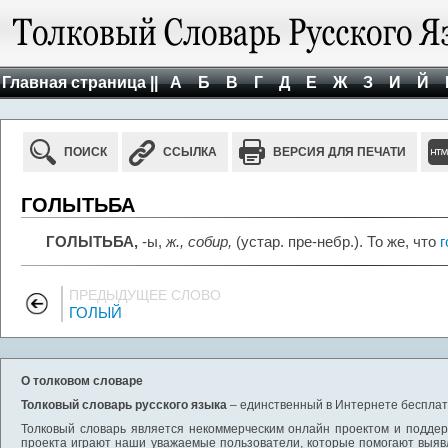
Главная страница ||
А
Б
В
Г
Д
Е
Ж
З
И
Й
ПОИСК
ССЫЛКА
ВЕРСИЯ ДЛЯ ПЕЧАТИ
ГОЛЫТЬБА
ГОЛЫТЬБА,
-ы,
ж., собир,
(устар. пре-небр.). То же, что
г
ПРЕДЫДУЩЕЕ СЛОВО
ГОЛЫЙ
О толковом словаре
Толковый словарь русского языка
– единственный в Интернете бесплатн
Толковый словарь является некоммерческим онлайн проектом и поддерж
проекта играют наши уважаемые пользователи, которые помогают выяв