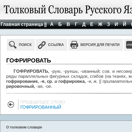
Главная страница ||
А
Б
В
Г
Д
Е
Ж
З
И
Й
ПОИСК
ССЫЛКА
ВЕРСИЯ ДЛЯ ПЕЧАТИ
ГОФРИРОВАТЬ
ГОФРИРОВАТЬ,
-рую, -руешь; -ованный;
сов.
и
несове
ряды параллельных фигурных складок, сгибов (на тканях, же
гофрирование, -я, ср.
и
гофрировка,
-и,
ж.
||
прилагательн
рировочный,
-ая, -ое.
ПРЕДЫДУЩЕЕ СЛОВО
ГОФРИРОВАННЫЙ
О толковом словаре