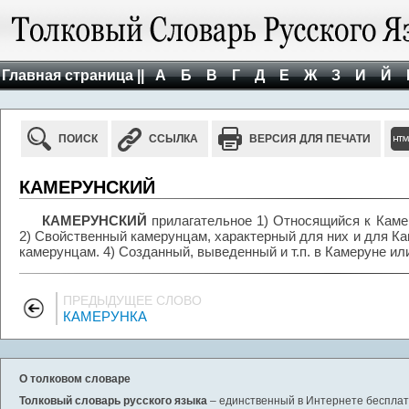
Главная страница ||
А
Б
В
Г
Д
Е
Ж
З
И
Й
ПОИСК
ССЫЛКА
ВЕРСИЯ ДЛЯ ПЕЧАТИ
КАМЕРУНСКИЙ
КАМЕРУНСКИЙ
прилагательное 1) Относящийся к Камер
2) Свойственный камерунцам, характерный для них и для К
камерунцам. 4) Созданный, выведенный и т.п. в Камеруне ил
ПРЕДЫДУЩЕЕ СЛОВО
КАМЕРУНКА
О толковом словаре
Толковый словарь русского языка
– единственный в Интернете бесплатн