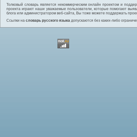
Толковый словарь является некоммерческим онлайн проектом и поддерж
проекта играют наши уважаемые пользователи, которые помогают выяв
блога или администратором веб-сайта, Вы тоже можете поддержать проек
Ссылки на
словарь русского языка
допускаются без каких-либо ограниче