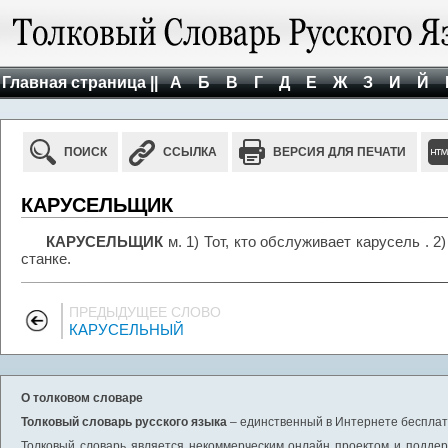
Главная страница ||
А
Б
В
Г
Д
Е
Ж
З
И
Й
ПОИСК
ССЫЛКА
ВЕРСИЯ ДЛЯ ПЕЧАТИ
КАРУСЕЛЬЩИК
КАРУСЕЛЬЩИК
м. 1) Тот, кто обслуживает карусель . 
станке.
ПРЕДЫДУЩЕЕ СЛОВО
КАРУСЕЛЬНЫЙ
О толковом словаре
Толковый словарь русского языка
– единственный в Интернете бесплатн
Толковый словарь является некоммерческим онлайн проектом и поддерж