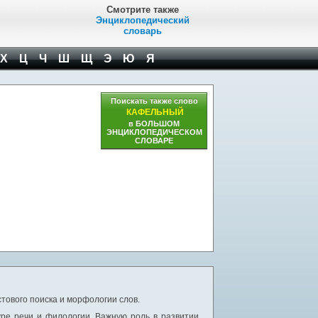
Смотрите также
Энциклопедический
словарь
Х
Ц
Ч
Ш
Щ
Э
Ю
Я
Поискать также слово
КАФЕЛЬНЫЙ
в БОЛЬШОМ
ЭНЦИКЛОПЕДИЧЕСКОМ
СЛОВАРЕ
тового поиска и морфологии слов.
уре речи и филологии. Важную роль в развитии