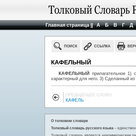
Главная страница ||
А
Б
В
Г
Д
ПОИСК
ССЫЛКА
ВЕР
КАФЕЛЬНЫЙ
КАФЕЛЬНЫЙ
прилагательное 1) 
характерный для него. 3) Сделанный из
ПРЕДЫДУЩЕЕ СЛОВО
КАФЕЛЬ
О толковом словаре
Толковый словарь русского языка
– единствен
Толковый словарь является некоммерческим он