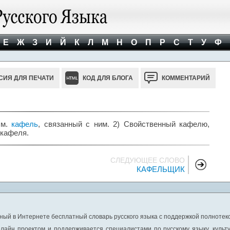
Е
Ж
З
И
Й
К
Л
М
Н
О
П
Р
С
Т
У
Ф
СИЯ ДЛЯ ПЕЧАТИ
КОД ДЛЯ БЛОГА
КОММЕНТАРИЙ
см.
кафель
, связанный с ним. 2) Свойственный кафелю,
 кафеля.
СЛЕДУЮЩЕЕ СЛОВО
КАФЕЛЬЩИК
ный в Интернете бесплатный словарь русского языка с поддержкой полнотекс
лайн проектом и поддерживается специалистами по русскому языку, культ