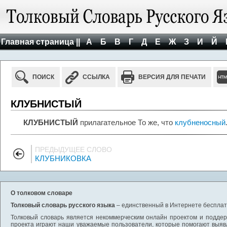
Главная страница ||
А
Б
В
Г
Д
Е
Ж
З
И
Й
ПОИСК
ССЫЛКА
ВЕРСИЯ ДЛЯ ПЕЧАТИ
КЛУБНИСТЫЙ
КЛУБНИСТЫЙ
прилагательное То же, что
клубненосный
ПРЕДЫДУЩЕЕ СЛОВО
КЛУБНИКОВКА
О толковом словаре
Толковый словарь русского языка
– единственный в Интернете бесплатн
Толковый словарь является некоммерческим онлайн проектом и поддерж
проекта играют наши уважаемые пользователи, которые помогают выяв