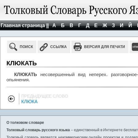
Главная страница ||
А
Б
В
Г
Д
Е
Ж
З
И
Й
ПОИСК
ССЫЛКА
ВЕРСИЯ ДЛЯ ПЕЧАТИ
КЛЮКАТЬ
КЛЮКАТЬ
несовершенный вид неперех. разговорное-
опьянения.
ПРЕДЫДУЩЕЕ СЛОВО
КЛЮКА
О толковом словаре
Толковый словарь русского языка
– единственный в Интернете бесплатн
Толковый словарь является некоммерческим онлайн проектом и поддерж