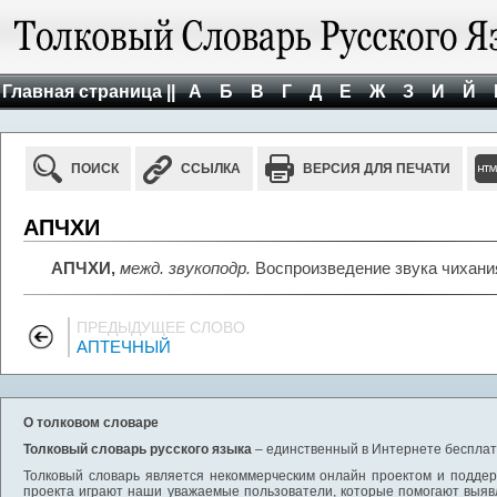
Главная страница ||
А
Б
В
Г
Д
Е
Ж
З
И
Й
ПОИСК
ССЫЛКА
ВЕРСИЯ ДЛЯ ПЕЧАТИ
АПЧХИ
АПЧХИ,
межд. звукоподр.
Воспроизведение звука чихани
ПРЕДЫДУЩЕЕ СЛОВО
АПТЕЧНЫЙ
О толковом словаре
Толковый словарь русского языка
– единственный в Интернете бесплатн
Толковый словарь является некоммерческим онлайн проектом и поддерж
проекта играют наши уважаемые пользователи, которые помогают выяв