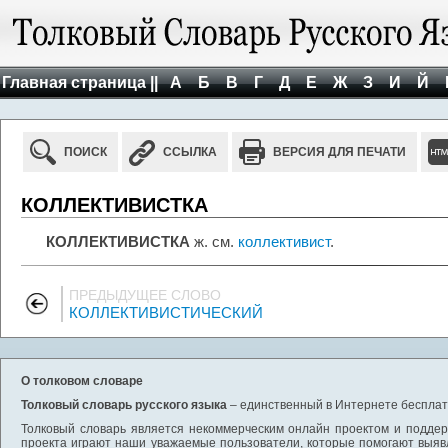
Главная страница ||
А
Б
В
Г
Д
Е
Ж
З
И
Й
ПОИСК
ССЫЛКА
ВЕРСИЯ ДЛЯ ПЕЧАТИ
КОЛЛЕКТИВИСТКА
КОЛЛЕКТИВИСТКА
ж. см.
коллективист
.
ПРЕДЫДУЩЕЕ СЛОВО
КОЛЛЕКТИВИСТИЧЕСКИЙ
О толковом словаре
Толковый словарь русского языка
– единственный в Интернете бесплатн
Толковый словарь является некоммерческим онлайн проектом и поддерж
проекта играют наши уважаемые пользователи, которые помогают выяв