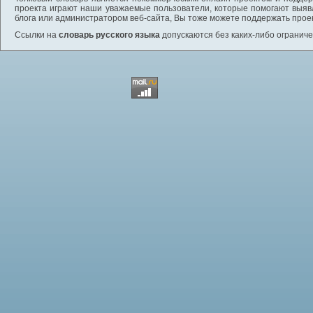
проекта играют наши уважаемые пользователи, которые помогают выяв
блога или администратором веб-сайта, Вы тоже можете поддержать проек
Ссылки на
словарь русского языка
допускаются без каких-либо ограниче