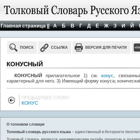
Главная страница ||
А
Б
В
Г
Д
Е
Ж
З
И
Й
ПОИСК
ССЫЛКА
ВЕРСИЯ ДЛЯ ПЕЧАТИ
КОНУСНЫЙ
КОНУСНЫЙ
прилагательное 1) см.
конус
, связанны
характерный для него. 3) Имеющий форму конуса; конически
ПРЕДЫДУЩЕЕ СЛОВО
КОНУС
О толковом словаре
Толковый словарь русского языка
– единственный в Интернете бесплатн
Толковый словарь является некоммерческим онлайн проектом и поддерж