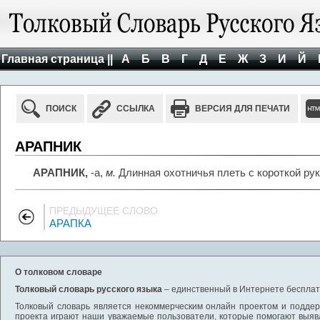
Главная страница ||
А
Б
В
Г
Д
Е
Ж
З
И
Й
ПОИСК
ССЫЛКА
ВЕРСИЯ ДЛЯ ПЕЧАТИ
АРАПНИК
АРАПНИК,
-а,
м.
Длинная охотничья плеть с короткой рук
ПРЕДЫДУЩЕЕ СЛОВО
АРАПКА
О толковом словаре
Толковый словарь русского языка
– единственный в Интернете бесплатн
Толковый словарь является некоммерческим онлайн проектом и поддерж
проекта играют наши уважаемые пользователи, которые помогают выяв