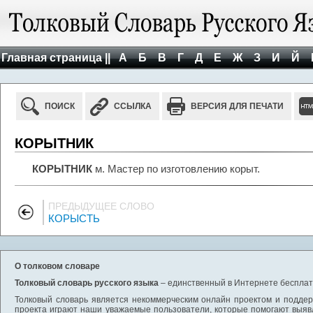
Главная страница ||
А
Б
В
Г
Д
Е
Ж
З
И
Й
ПОИСК
ССЫЛКА
ВЕРСИЯ ДЛЯ ПЕЧАТИ
КОРЫТНИК
КОРЫТНИК
м. Мастер по изготовлению корыт.
ПРЕДЫДУЩЕЕ СЛОВО
КОРЫСТЬ
О толковом словаре
Толковый словарь русского языка
– единственный в Интернете бесплатн
Толковый словарь является некоммерческим онлайн проектом и поддерж
проекта играют наши уважаемые пользователи, которые помогают выяв