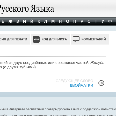
Е
Ж
З
И
Й
К
Л
М
Н
О
П
Р
С
Т
У
Ф
СИЯ ДЛЯ ПЕЧАТИ
КОД ДЛЯ БЛОГА
КОММЕНТАРИЙ
щий из двух соединённых или сросшихся частей.
Жвлудь-
и
(с двумя зубьями).
СЛЕДУЮЩЕЕ СЛОВО
ДВОЙЧАТКИ
ный в Интернете бесплатный словарь русского языка с поддержкой полнотекс
лайн проектом и поддерживается специалистами по русскому языку, культ