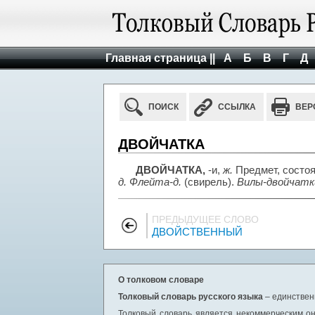
Главная страница ||
А
Б
В
Г
Д
ПОИСК
ССЫЛКА
ВЕР
ДВОЙЧАТКА
ДВОЙЧАТКА,
-и,
ж.
Предмет, состоя
д. Флейта-д.
(свирель).
Вилы-двойчатк
ПРЕДЫДУЩЕЕ СЛОВО
ДВОЙСТВЕННЫЙ
О толковом словаре
Толковый словарь русского языка
– единствен
Толковый словарь является некоммерческим он