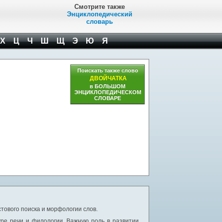
Смотрите также
Энциклопедический
словарь
Х
Ц
Ч
Ш
Щ
Э
Ю
Я
Поискать также слово
ДВОЙЧАТКА
в БОЛЬШОМ
ЭНЦИКЛОПЕДИЧЕСКОМ
СЛОВАРЕ
тового поиска и морфологии слов.
уре речи и филологии. Важную роль в развитии