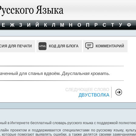
Е
Ж
З
И
Й
К
Л
М
Н
О
П
Р
С
Т
У
Ф
СИЯ ДЛЯ ПЕЧАТИ
КОД ДЛЯ БЛОГА
КОММЕНТАРИЙ
наченный для спанья вдвоём.
Двуспальная кровать.
СЛЕДУЮЩЕЕ СЛОВО
ДВУСТВОЛКА
ный в Интернете бесплатный словарь русского языка с поддержкой полнотекс
лайн проектом и поддерживается специалистами по русскому языку, культ
 которые помогают выявлять ошибки, а также делятся своими замечаниям