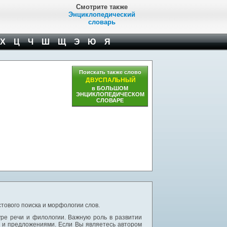
Смотрите также
Энциклопедический
словарь
Х
Ц
Ч
Ш
Щ
Э
Ю
Я
Поискать также слово
ДВУСПАЛЬНЫЙ
в БОЛЬШОМ
ЭНЦИКЛОПЕДИЧЕСКОМ
СЛОВАРЕ
тового поиска и морфологии слов.
уре речи и филологии. Важную роль в развитии
и и предложениями. Если Вы являетесь автором