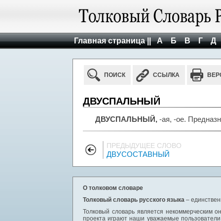
Главная страница ||
А
Б
В
Г
Д
ПОИСК
ССЫЛКА
ВЕР
ДВУСПАЛЬНЫЙ
ДВУСПАЛЬНЫЙ,
-ая, -ое. Предназ
ПРЕДЫДУЩЕЕ СЛОВО
ДВУСОСТАВНЫЙ
О толковом словаре
Толковый словарь русского языка
– единствен
Толковый словарь является некоммерческим он
проекта играют наши уважаемые пользователи,