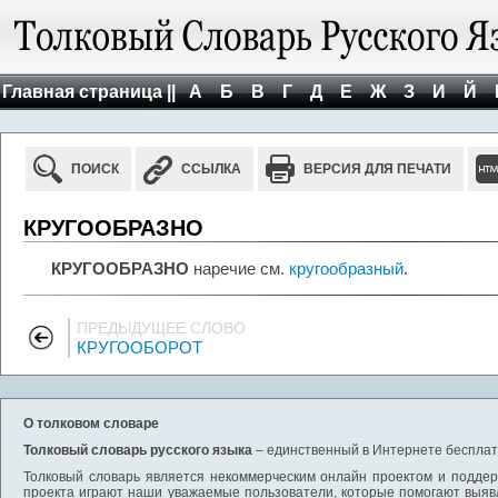
Главная страница ||
А
Б
В
Г
Д
Е
Ж
З
И
Й
ПОИСК
ССЫЛКА
ВЕРСИЯ ДЛЯ ПЕЧАТИ
КРУГООБРАЗНО
КРУГООБРАЗНО
наречие см.
кругообразный
.
ПРЕДЫДУЩЕЕ СЛОВО
КРУГООБОРОТ
О толковом словаре
Толковый словарь русского языка
– единственный в Интернете бесплатн
Толковый словарь является некоммерческим онлайн проектом и поддерж
проекта играют наши уважаемые пользователи, которые помогают выяв