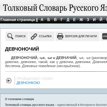
Главная страница ||
А
Б
В
Г
Д
Е
Ж
З
И
Й
ПОИСК
ССЫЛКА
ВЕРСИЯ ДЛЯ ПЕЧАТИ
ДЕВЧОНОЧИЙ
ДЕВЧОНОЧИЙ, -ья, -ье
и
ДЕВЧАЧИЙ,
-ья, -ье (разговор
девочке, девчонке, такой, как у девочки, девчонки.
Девчоно
беспечна. Девчачье поведение
(несерьёзное).
ПРЕДЫДУЩЕЕ СЛОВО
ДЕВЧОНКОЮ
О толковом словаре
Толковый словарь русского языка
– единственный в Интернете бесплатн