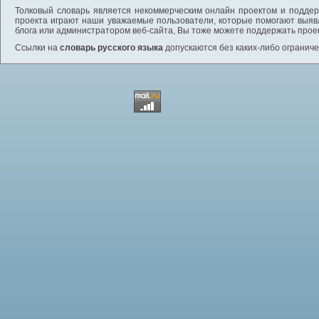
Толковый словарь является некоммерческим онлайн проектом и поддерж
проекта играют наши уважаемые пользователи, которые помогают выяв
блога или администратором веб-сайта, Вы тоже можете поддержать проек
Ссылки на
словарь русского языка
допускаются без каких-либо ограниче