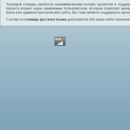
Толковый словарь является некоммерческим онлайн проектом и поддерж
проекта играют наши уважаемые пользователи, которые помогают выяв
блога или администратором веб-сайта, Вы тоже можете поддержать проек
Ссылки на
словарь русского языка
допускаются без каких-либо ограниче