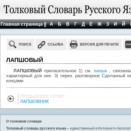
Главная страница ||
А
Б
В
Г
Д
Е
Ж
З
И
Й
ПОИСК
ССЫЛКА
ВЕРСИЯ ДЛЯ ПЕЧАТИ
ЛАПШОВЫЙ
ЛАПШОВЫЙ
прилагательное 1) см.
лапша
, связанны
характерный для нее. 3) перен. разговорное Сделанный н
концами.
ПРЕДЫДУЩЕЕ СЛОВО
ЛАПШОВНИК
О толковом словаре
Толковый словарь русского языка
– единственный в Интернете бесплатн