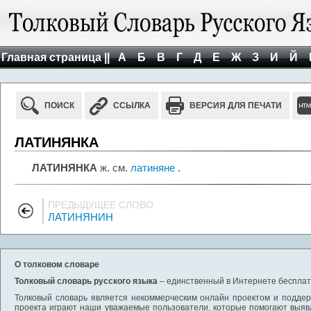
Главная страница ||
А
Б
В
Г
Д
Е
Ж
З
И
Й
ПОИСК
ССЫЛКА
ВЕРСИЯ ДЛЯ ПЕЧАТИ
ЛАТИНЯНКА
ЛАТИНЯНКА
ж. см.
латиняне
.
ПРЕДЫДУЩЕЕ СЛОВО
ЛАТИНЯНИН
О толковом словаре
Толковый словарь русского языка
– единственный в Интернете бесплатн
Толковый словарь является некоммерческим онлайн проектом и поддерж
проекта играют наши уважаемые пользователи, которые помогают выяв