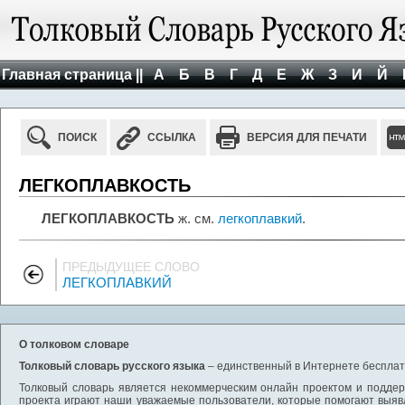
Главная страница ||
А
Б
В
Г
Д
Е
Ж
З
И
Й
ПОИСК
ССЫЛКА
ВЕРСИЯ ДЛЯ ПЕЧАТИ
ЛЕГКОПЛАВКОСТЬ
ЛЕГКОПЛАВКОСТЬ
ж. см.
легкоплавкий
.
ПРЕДЫДУЩЕЕ СЛОВО
ЛЕГКОПЛАВКИЙ
О толковом словаре
Толковый словарь русского языка
– единственный в Интернете бесплатн
Толковый словарь является некоммерческим онлайн проектом и поддерж
проекта играют наши уважаемые пользователи, которые помогают выяв