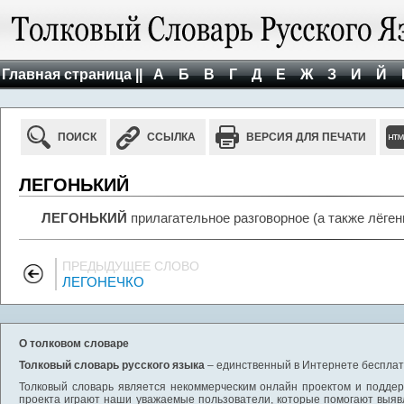
Главная страница ||
А
Б
В
Г
Д
Е
Ж
З
И
Й
ПОИСК
ССЫЛКА
ВЕРСИЯ ДЛЯ ПЕЧАТИ
ЛЕГОНЬКИЙ
ЛЕГОНЬКИЙ
прилагательное разговорное (а также лёген
ПРЕДЫДУЩЕЕ СЛОВО
ЛЕГОНЕЧКО
О толковом словаре
Толковый словарь русского языка
– единственный в Интернете бесплатн
Толковый словарь является некоммерческим онлайн проектом и поддерж
проекта играют наши уважаемые пользователи, которые помогают выяв