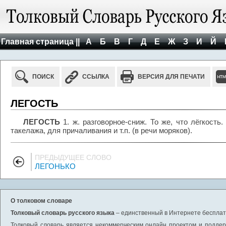
Главная страница ||
А
Б
В
Г
Д
Е
Ж
З
И
Й
ПОИСК
ССЫЛКА
ВЕРСИЯ ДЛЯ ПЕЧАТИ
ЛЕГОСТЬ
ЛЕГОСТЬ
1. ж. разговорное-сниж. То же, что лёгкость.
такелажа, для причаливания и т.п. (в речи моряков).
ПРЕДЫДУЩЕЕ СЛОВО
ЛЕГОНЬКО
О толковом словаре
Толковый словарь русского языка
– единственный в Интернете бесплатн
Толковый словарь является некоммерческим онлайн проектом и поддерж