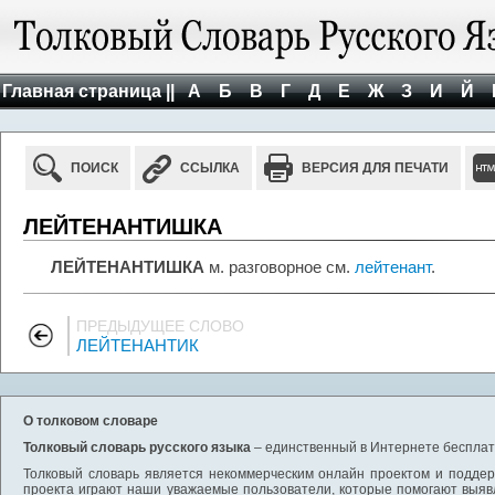
Главная страница ||
А
Б
В
Г
Д
Е
Ж
З
И
Й
ПОИСК
ССЫЛКА
ВЕРСИЯ ДЛЯ ПЕЧАТИ
ЛЕЙТЕНАНТИШКА
ЛЕЙТЕНАНТИШКА
м. разговорное см.
лейтенант
.
ПРЕДЫДУЩЕЕ СЛОВО
ЛЕЙТЕНАНТИК
О толковом словаре
Толковый словарь русского языка
– единственный в Интернете бесплатн
Толковый словарь является некоммерческим онлайн проектом и поддерж
проекта играют наши уважаемые пользователи, которые помогают выяв