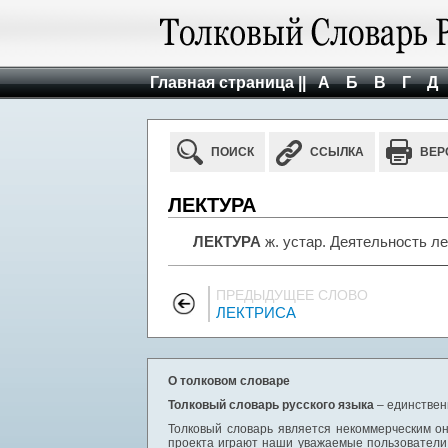
Главная страница ||
А
Б
В
Г
Д
ПОИСК
ССЫЛКА
ВЕР
ЛЕКТУРА
ЛЕКТУРА
ж. устар. Деятельность ле
ПРЕДЫДУЩЕЕ СЛОВО
ЛЕКТРИСА
О толковом словаре
Толковый словарь русского языка
– единствен
Толковый словарь является некоммерческим он
проекта играют наши уважаемые пользователи,