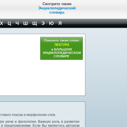
Смотрите также
Энциклопедический
словарь
Х
Ц
Ч
Ш
Щ
Э
Ю
Я
Поискать также слово
ЛЕКТУРА
в БОЛЬШОМ
ЭНЦИКЛОПЕДИЧЕСКОМ
СЛОВАРЕ
тового поиска и морфологии слов.
уре речи и филологии. Важную роль в развитии
и и предложениями. Если Вы являетесь автором