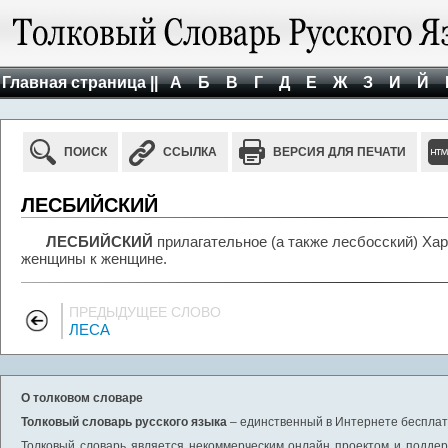
Главная страница ||
А
Б
В
Г
Д
Е
Ж
З
И
Й
ПОИСК
ССЫЛКА
ВЕРСИЯ ДЛЯ ПЕЧАТИ
ЛЕСБИЙСКИЙ
ЛЕСБИЙСКИЙ
прилагательное (а также лесбосский) Х
женщины к женщине.
ПРЕДЫДУЩЕЕ СЛОВО
ЛЕСА
О толковом словаре
Толковый словарь русского языка
– единственный в Интернете бесплатн
Толковый словарь является некоммерческим онлайн проектом и поддерж