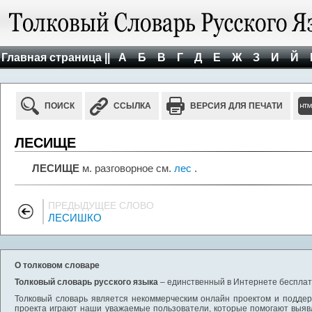
Главная страница ||
А
Б
В
Г
Д
Е
Ж
З
И
Й
ПОИСК
ССЫЛКА
ВЕРСИЯ ДЛЯ ПЕЧАТИ
ЛЕСИЩЕ
ЛЕСИЩЕ
м. разговорное см.
лес
.
ПРЕДЫДУЩЕЕ СЛОВО
ЛЕСИШКО
О толковом словаре
Толковый словарь русского языка
– единственный в Интернете бесплатн
Толковый словарь является некоммерческим онлайн проектом и поддерж
проекта играют наши уважаемые пользователи, которые помогают выяв