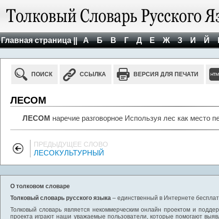
Главная страница ||
А
Б
В
Г
Д
Е
Ж
З
И
Й
ПОИСК
ССЫЛКА
ВЕРСИЯ ДЛЯ ПЕЧАТИ
ЛЕСОМ
ЛЕСОМ
наречие разговорное Используя лес как место п
ПРЕДЫДУЩЕЕ СЛОВО
ЛЕСОКУЛЬТУРНЫЙ
О толковом словаре
Толковый словарь русского языка
– единственный в Интернете бесплатн
Толковый словарь является некоммерческим онлайн проектом и поддерж
проекта играют наши уважаемые пользователи, которые помогают выяв