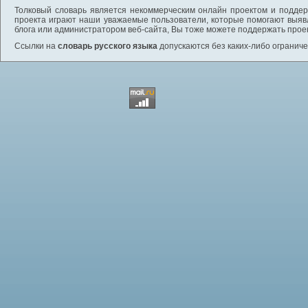
Толковый словарь является некоммерческим онлайн проектом и поддерж
проекта играют наши уважаемые пользователи, которые помогают выяв
блога или администратором веб-сайта, Вы тоже можете поддержать проек
Ссылки на
словарь русского языка
допускаются без каких-либо ограниче