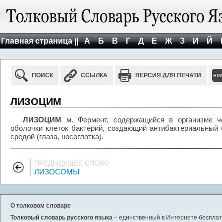
Главная страница ||
А
Б
В
Г
Д
Е
Ж
З
И
Й
ПОИСК
ССЫЛКА
ВЕРСИЯ ДЛЯ ПЕЧАТИ
ЛИЗОЦИМ
ЛИЗОЦИМ
м. Фермент, содержащийся в организме ч
оболочки клеток бактерий, создающий антибактериальный 
средой (глаза, носоглотка).
ПРЕДЫДУЩЕЕ СЛОВО
ЛИЗОСОМЫ
О толковом словаре
Толковый словарь русского языка
– единственный в Интернете бесплатн