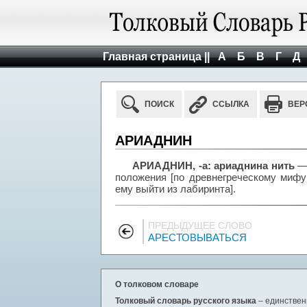
Главная страница ||
А
Б
В
Г
Д
ПОИСК
ССЫЛКА
ВЕР
АРИАДНИН
АРИАДНИН, -а: ариаднина нить
— 
положения [по древнегреческому мифу
ему выйти из лабиринта].
ПРЕДЫДУЩЕЕ СЛОВО
АРЕСТОВЫВАТЬСЯ
О толковом словаре
Толковый словарь русского языка
– единствен