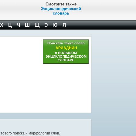
Смотрите также
Энциклопедический
словарь
Х
Ц
Ч
Ш
Щ
Э
Ю
Я
Поискать также слово
АРИАДНИН
в БОЛЬШОМ
ЭНЦИКЛОПЕДИЧЕСКОМ
СЛОВАРЕ
тового поиска и морфологии слов.