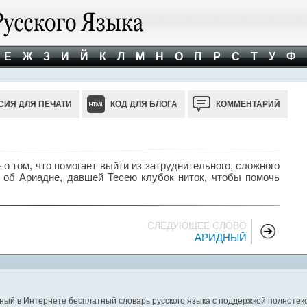
Е
Ж
З
И
Й
К
Л
М
Н
О
П
Р
С
Т
У
Ф
СИЯ ДЛЯ ПЕЧАТИ
КОД ДЛЯ БЛОГА
КОММЕНТАРИЙ
о том, что помогает выйти из затруднительного, сложного
 об Ариадне, давшей Тесею клубок ниток, чтобы помочь
СЛЕДУЮЩЕЕ СЛОВО
АРИДНЫЙ
ный в Интернете бесплатный словарь русского языка с поддержкой полнотекс