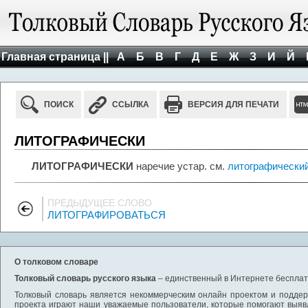
Главная страница ||
А
Б
В
Г
Д
Е
Ж
З
И
Й
ПОИСК
ССЫЛКА
ВЕРСИЯ ДЛЯ ПЕЧАТИ
ЛИТОГРАФИЧЕСКИ
ЛИТОГРАФИЧЕСКИ
наречие устар. см.
литографически
ПРЕДЫДУЩЕЕ СЛОВО
ЛИТОГРАФИРОВАТЬСЯ
О толковом словаре
Толковый словарь русского языка
– единственный в Интернете бесплатн
Толковый словарь является некоммерческим онлайн проектом и поддерж
проекта играют наши уважаемые пользователи, которые помогают выяв