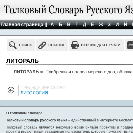
Главная страница ||
А
Б
В
Г
Д
Е
Ж
З
И
Й
ПОИСК
ССЫЛКА
ВЕРСИЯ ДЛЯ ПЕЧАТИ
ЛИТОРАЛЬ
ЛИТОРАЛЬ
ж. Прибрежная полоса морского дна, обнажа
ПРЕДЫДУЩЕЕ СЛОВО
ЛИТОЛОГИЯ
О толковом словаре
Толковый словарь русского языка
– единственный в Интернете бесплатн
Толковый словарь является некоммерческим онлайн проектом и поддерж
проекта играют наши уважаемые пользователи, которые помогают выяв