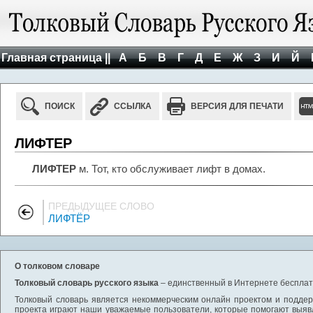
Главная страница ||
А
Б
В
Г
Д
Е
Ж
З
И
Й
ПОИСК
ССЫЛКА
ВЕРСИЯ ДЛЯ ПЕЧАТИ
ЛИФТЕР
ЛИФТЕР
м. Тот, кто обслуживает лифт в домах.
ПРЕДЫДУЩЕЕ СЛОВО
ЛИФТЁР
О толковом словаре
Толковый словарь русского языка
– единственный в Интернете бесплатн
Толковый словарь является некоммерческим онлайн проектом и поддерж
проекта играют наши уважаемые пользователи, которые помогают выяв