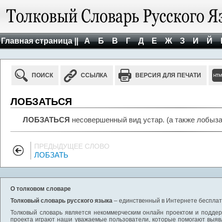
Главная страница ||
А
Б
В
Г
Д
Е
Ж
З
И
Й
ПОИСК
ССЫЛКА
ВЕРСИЯ ДЛЯ ПЕЧАТИ
ЛОБЗАТЬСЯ
ЛОБЗАТЬСЯ
несовершенный вид устар. (а также лобыза
ПРЕДЫДУЩЕЕ СЛОВО
ЛОБЗАТЬ
О толковом словаре
Толковый словарь русского языка
– единственный в Интернете бесплатн
Толковый словарь является некоммерческим онлайн проектом и поддерж
проекта играют наши уважаемые пользователи, которые помогают выяв