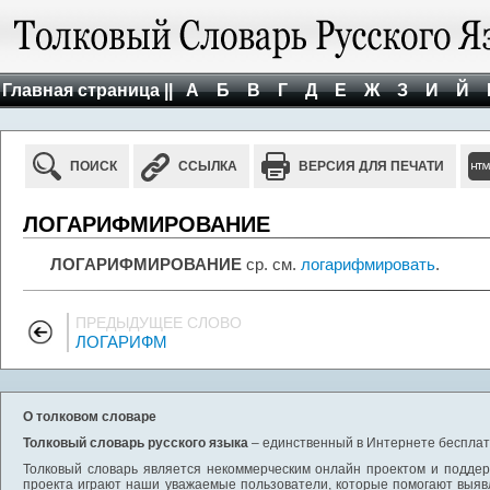
Главная страница ||
А
Б
В
Г
Д
Е
Ж
З
И
Й
ПОИСК
ССЫЛКА
ВЕРСИЯ ДЛЯ ПЕЧАТИ
ЛОГАРИФМИРОВАНИЕ
ЛОГАРИФМИРОВАНИЕ
ср. см.
логарифмировать
.
ПРЕДЫДУЩЕЕ СЛОВО
ЛОГАРИФМ
О толковом словаре
Толковый словарь русского языка
– единственный в Интернете бесплатн
Толковый словарь является некоммерческим онлайн проектом и поддерж
проекта играют наши уважаемые пользователи, которые помогают выяв