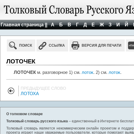
Главная страница ||
А
Б
В
Г
Д
Е
Ж
З
И
Й
ПОИСК
ССЫЛКА
ВЕРСИЯ ДЛЯ ПЕЧАТИ
ЛОТОЧЕК
ЛОТОЧЕК
м. разговорное 1) см.
лоток
. 2) см.
лоток
.
ПРЕДЫДУЩЕЕ СЛОВО
ЛОТОХА
О толковом словаре
Толковый словарь русского языка
– единственный в Интернете бесплатн
Толковый словарь является некоммерческим онлайн проектом и поддерж
проекта играют наши уважаемые пользователи, которые помогают выяв