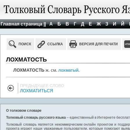
Главная страница ||
А
Б
В
Г
Д
Е
Ж
З
И
Й
ПОИСК
ССЫЛКА
ВЕРСИЯ ДЛЯ ПЕЧАТИ
ЛОХМАТОСТЬ
ЛОХМАТОСТЬ
ж. см.
лохматый
.
ПРЕДЫДУЩЕЕ СЛОВО
ЛОХМАТИТЬСЯ
О толковом словаре
Толковый словарь русского языка
– единственный в Интернете бесплатн
Толковый словарь является некоммерческим онлайн проектом и поддерж
проекта играют наши уважаемые пользователи, которые помогают выяв