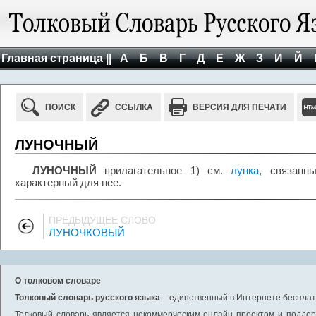
Главная страница ||
А
Б
В
Г
Д
Е
Ж
З
И
Й
ПОИСК
ССЫЛКА
ВЕРСИЯ ДЛЯ ПЕЧАТИ
ЛУНОЧНЫЙ
ЛУНОЧНЫЙ
прилагательное 1) см.
лунка
, связанн
характерный для нее.
ПРЕДЫДУЩЕЕ СЛОВО
ЛУНОЧКОВЫЙ
О толковом словаре
Толковый словарь русского языка
– единственный в Интернете бесплатн
Толковый словарь является некоммерческим онлайн проектом и поддерж