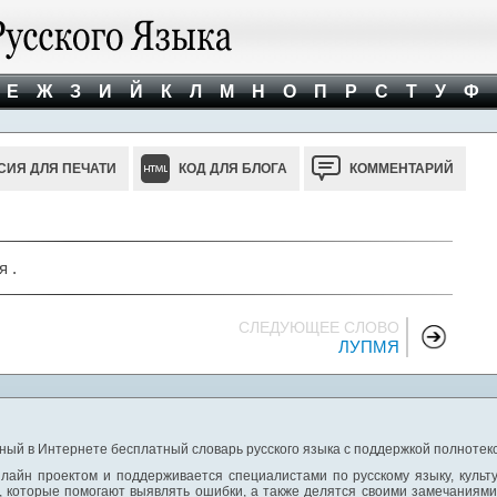
Е
Ж
З
И
Й
К
Л
М
Н
О
П
Р
С
Т
У
Ф
СИЯ ДЛЯ ПЕЧАТИ
КОД ДЛЯ БЛОГА
КОММЕНТАРИЙ
я .
СЛЕДУЮЩЕЕ СЛОВО
ЛУПМЯ
ный в Интернете бесплатный словарь русского языка с поддержкой полнотекс
лайн проектом и поддерживается специалистами по русскому языку, культ
 которые помогают выявлять ошибки, а также делятся своими замечаниям