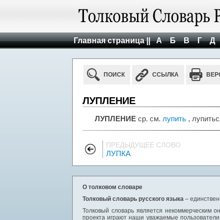
Главная страница ||
А
Б
В
Г
Д
ПОИСК
ССЫЛКА
ВЕР
ЛУПЛЕНИЕ
ЛУПЛЕНИЕ
ср. см.
лупить
, лупитьс
ПРЕДЫДУЩЕЕ СЛОВО
ЛУПКА
О толковом словаре
Толковый словарь русского языка
– единствен
Толковый словарь является некоммерческим он
проекта играют наши уважаемые пользователи,