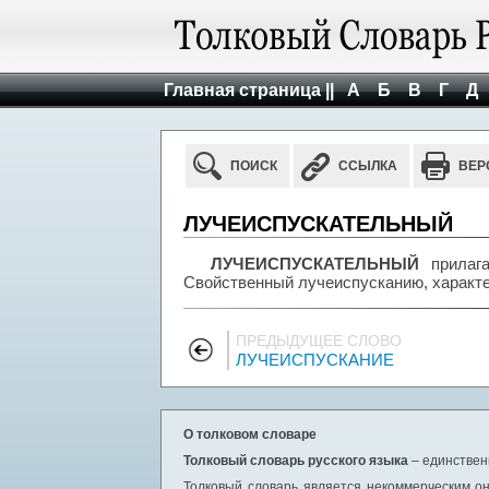
Главная страница ||
А
Б
В
Г
Д
ПОИСК
ССЫЛКА
ВЕР
ЛУЧЕИСПУСКАТЕЛЬНЫЙ
ЛУЧЕИСПУСКАТЕЛЬНЫЙ
прилага
Свойственный лучеиспусканию, характе
ПРЕДЫДУЩЕЕ СЛОВО
ЛУЧЕИСПУСКАНИЕ
О толковом словаре
Толковый словарь русского языка
– единствен
Толковый словарь является некоммерческим он