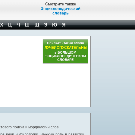
Смотрите также
Энциклопедический
словарь
Х
Ц
Ч
Ш
Щ
Э
Ю
Я
Поискать также слово
ЛУЧЕИСПУСКАТЕЛЬНЫЙ
в БОЛЬШОМ
ЭНЦИКЛОПЕДИЧЕСКОМ
СЛОВАРЕ
тового поиска и морфологии слов.
уре речи и филологии. Важную роль в развитии