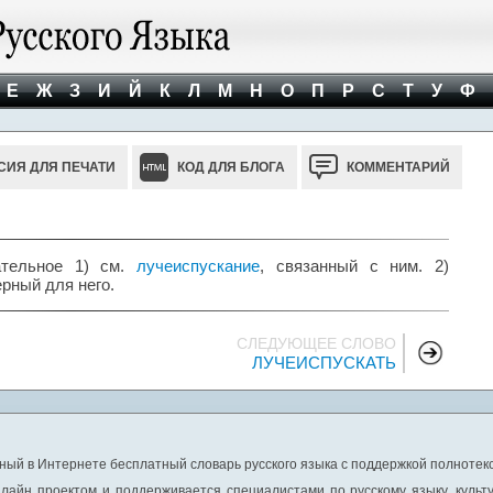
Е
Ж
З
И
Й
К
Л
М
Н
О
П
Р
С
Т
У
Ф
СИЯ ДЛЯ ПЕЧАТИ
КОД ДЛЯ БЛОГА
КОММЕНТАРИЙ
тельное 1) см.
лучеиспускание
, связанный с ним. 2)
рный для него.
СЛЕДУЮЩЕЕ СЛОВО
ЛУЧЕИСПУСКАТЬ
ный в Интернете бесплатный словарь русского языка с поддержкой полнотекс
лайн проектом и поддерживается специалистами по русскому языку, культ