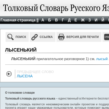
Главная страница ||
А
Б
В
Г
Д
Е
Ж
З
И
Й
ПОИСК
ССЫЛКА
ВЕРСИЯ ДЛЯ ПЕЧАТИ
ЛЫСЕНЬКИЙ
ЛЫСЕНЬКИЙ
прилагательное разговорное 1) см.
лысый
ПРЕДЫДУЩЕЕ СЛОВО
ЛЫСЕНА
О толковом словаре
Толковый словарь русского языка
– единственный в Интернете бесплатн
Толковый словарь является некоммерческим онлайн проектом и поддерж
проекта играют наши уважаемые пользователи, которые помогают выяв