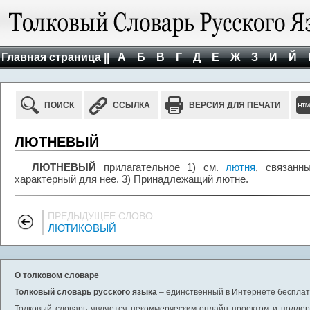
Главная страница ||
А
Б
В
Г
Д
Е
Ж
З
И
Й
ПОИСК
ССЫЛКА
ВЕРСИЯ ДЛЯ ПЕЧАТИ
ЛЮТНЕВЫЙ
ЛЮТНЕВЫЙ
прилагательное 1) см.
лютня
, связанн
характерный для нее. 3) Принадлежащий лютне.
ПРЕДЫДУЩЕЕ СЛОВО
ЛЮТИКОВЫЙ
О толковом словаре
Толковый словарь русского языка
– единственный в Интернете бесплатн
Толковый словарь является некоммерческим онлайн проектом и поддерж