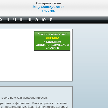
Смотрите также
Энциклопедический
словарь
Х
Ц
Ч
Ш
Щ
Э
Ю
Я
Поискать также слово
ЛЮЧИНА
в БОЛЬШОМ
ЭНЦИКЛОПЕДИЧЕСКОМ
СЛОВАРЕ
тового поиска и морфологии слов.
уре речи и филологии. Важную роль в развитии
и и предложениями. Если Вы являетесь автором