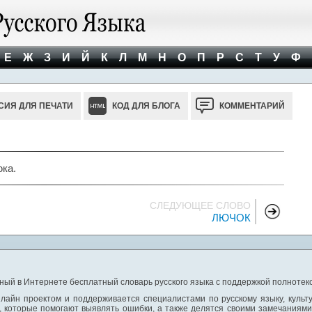
Е
Ж
З
И
Й
К
Л
М
Н
О
П
Р
С
Т
У
Ф
СИЯ ДЛЯ ПЕЧАТИ
КОД ДЛЯ БЛОГА
КОММЕНТАРИЙ
ка.
СЛЕДУЮЩЕЕ СЛОВО
ЛЮЧОК
ный в Интернете бесплатный словарь русского языка с поддержкой полнотекс
лайн проектом и поддерживается специалистами по русскому языку, культ
 которые помогают выявлять ошибки, а также делятся своими замечаниям