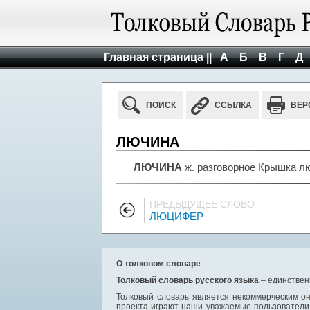
Главная страница ||
А
Б
В
Г
Д
ПОИСК
ССЫЛКА
ВЕР
ЛЮЧИНА
ЛЮЧИНА
ж. разговорное Крышка лю
ПРЕДЫДУЩЕЕ СЛОВО
ЛЮЦИФЕР
О толковом словаре
Толковый словарь русского языка
– единствен
Толковый словарь является некоммерческим он
проекта играют наши уважаемые пользователи,