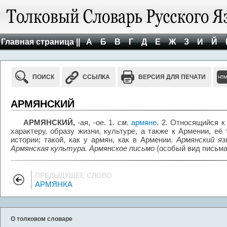
Главная страница ||
А
Б
В
Г
Д
Е
Ж
З
И
Й
ПОИСК
ССЫЛКА
ВЕРСИЯ ДЛЯ ПЕЧАТИ
АРМЯНСКИЙ
АРМЯНСКИЙ,
-ая, -ое. 1.
см.
армяне
. 2. Относящийся к
характеру, образу жизни, культуре, а также к Армении, её 
истории; такой, как у армян, как в Армении.
Армянский я
Армянская культура. Армянское письмо
(особый вид письма
ПРЕДЫДУЩЕЕ СЛОВО
АРМЯНКА
О толковом словаре