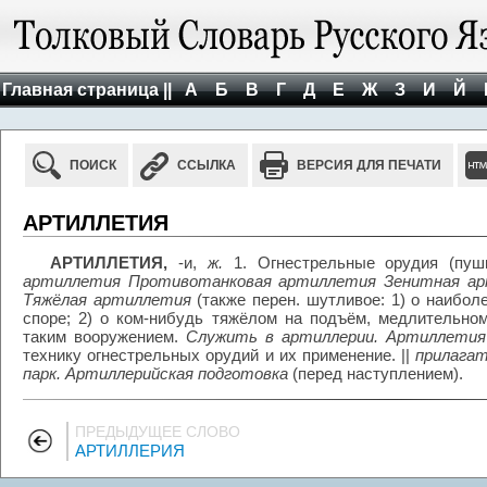
Главная страница ||
А
Б
В
Г
Д
Е
Ж
З
И
Й
ПОИСК
ССЫЛКА
ВЕРСИЯ ДЛЯ ПЕЧАТИ
АРТИЛЛЕТИЯ
АРТИЛЛЕТИЯ,
-и,
ж.
1. Огнестрельные орудия (пуш
артиллетия Противотанковая артиллетия Зенитная ар
Тяжёлая артиллетия
(также перен. шутливое: 1) о наибол
споре; 2) о ком-нибудь тяжёлом на подъём, медлительном
таким вооружением.
Служить в артиллерии. Артиллетия
технику огнестрельных орудий и их применение. ||
прилага
парк. Артиллерийская подготовка
(перед наступлением).
ПРЕДЫДУЩЕЕ СЛОВО
АРТИЛЛЕРИЯ